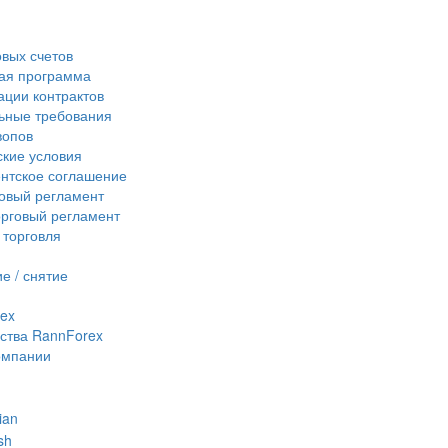
овых счетов
ая программа
ции контрактов
ьные требования
вопов
кие условия
нтское соглашение
овый регламент
рговый регламент
 торговля
е / снятие
ex
ства RannForex
омпании
ian
sh