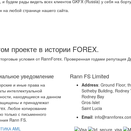
 и будем рады видеть всех клиентов GKFX (Russia) у себя на борт
ен на любой странице нашего сайта.
том проекте в истории FOREX.
 торговые условия от RannForex. Проверенная годами репутация 
альное уведомление
Rann FS Limited
орские и иные права на
Address
: Ground Floor, t
аты интеллектуальной
Sotheby Building, Rodney V
ности, находящиеся на данном
Rodney Bay
защищены и принадлежат
Gros-Islet
ex. Любое копирование
Saint Lucia
о только с письменного
Email
: info@rannforex.co
ния Rann FS.
ТИКА AML