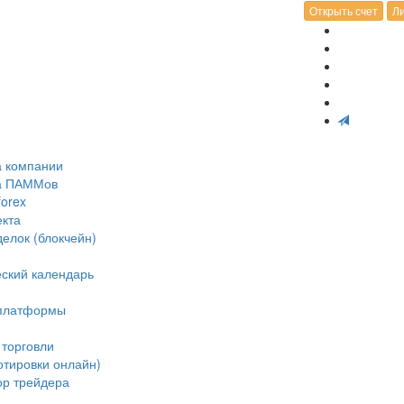
Открыть счет
Ли
а компании
ка ПАММов
forex
екта
делок (блокчейн)
ский календарь
 платформы
 торговли
отировки онлайн)
ор трейдера