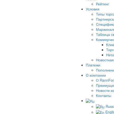
Рейтинг
Условия
Типы торг
Партнерск
Специфика
Маржинал
Таблица с
Коммерчес
Клие
Торг
Нето
Новостная
Платежи
Пополнени
О компании
О RannFor
Преимуще
Новости к
Контакты
Russ
Engli