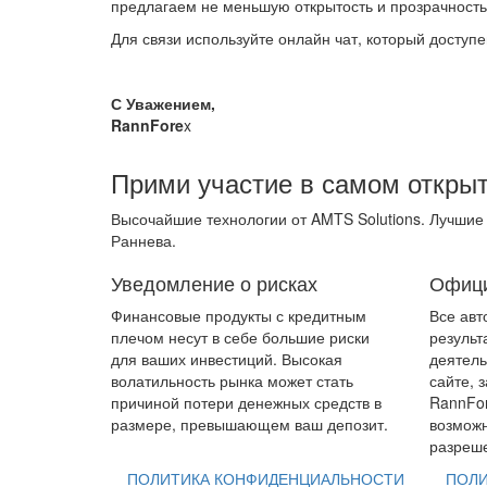
предлагаем не меньшую открытость и прозрачность,
Для связи используйте онлайн чат, который доступ
С Уважением,
RannFore
x
Прими участие в самом откры
Высочайшие технологии от AMTS Solutions. Лучшие
Раннева.
Уведомление о рисках
Офици
Финансовые продукты с кредитным
Все авт
плечом несут в себе большие риски
результ
для ваших инвестиций. Высокая
деятель
волатильность рынка может стать
сайте, 
причиной потери денежных средств в
RannFor
размере, превышающем ваш депозит.
возможн
разреше
ПОЛИТИКА КОНФИДЕНЦИАЛЬНОСТИ
ПОЛИ