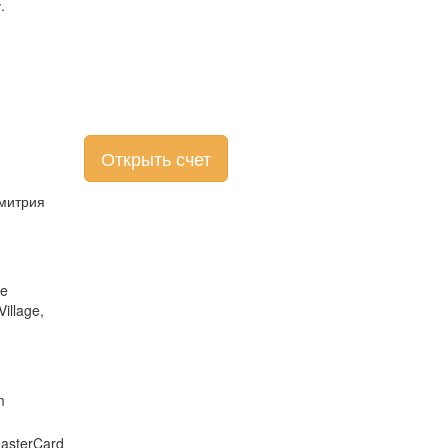
у.
Открыть счет
Дмитрия
he
illage,
m