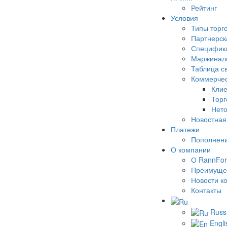
Рейтинг
Условия
Типы торг
Партнерск
Специфика
Маржинал
Таблица с
Коммерчес
Клие
Торг
Нето
Новостная
Платежи
Пополнени
О компании
О RannFor
Преимуще
Новости к
Контакты
Russ
Engli