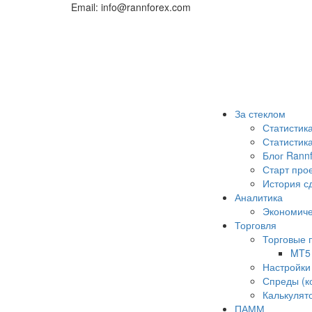
Email: info@rannforex.com
За стеклом
Статистик
Статисти
Блог Rann
Старт про
История с
Аналитика
Экономиче
Торговля
Торговые
MT5
Настройки
Спреды (к
Калькулят
ПАММ