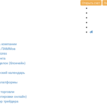
Открыть счет
Ли
а компании
ка ПАММов
forex
екта
делок (блокчейн)
ский календарь
 платформы
 торговли
отировки онлайн)
ор трейдера