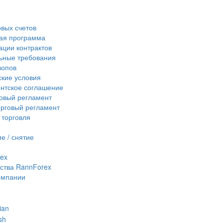
овых счетов
ая программа
ции контрактов
ьные требования
вопов
кие условия
нтское соглашение
овый регламент
рговый регламент
 торговля
е / снятие
ex
ства RannForex
омпании
ian
sh