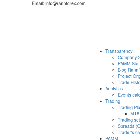
Email: info@rannforex.com
Transparency
Company S
PAMM Stat
Blog Rann
Project Ori
Trade Histo
Analytics
Events cal
Trading
Trading Pl
MT5
Trading set
Spreads (O
Trader's ca
PAMM