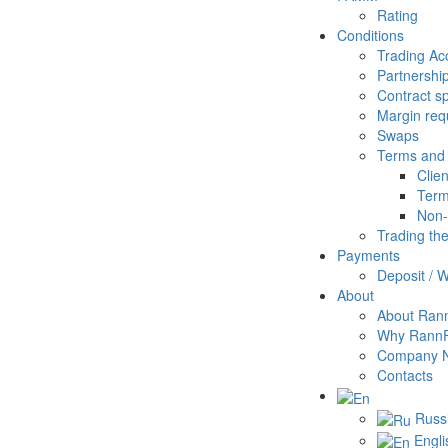
Rating
Conditions
Trading Ac
Partnershi
Contract sp
Margin req
Swaps
Terms and 
Clie
Term
Non-
Trading th
Payments
Deposit / 
About
About Ran
Why Rann
Company 
Contacts
Russ
Engli