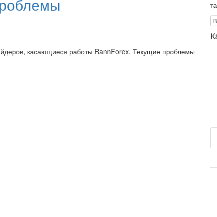
проблемы
т
В
К
рейдеров, касающиеся работы RannForex. Текущие проблемы