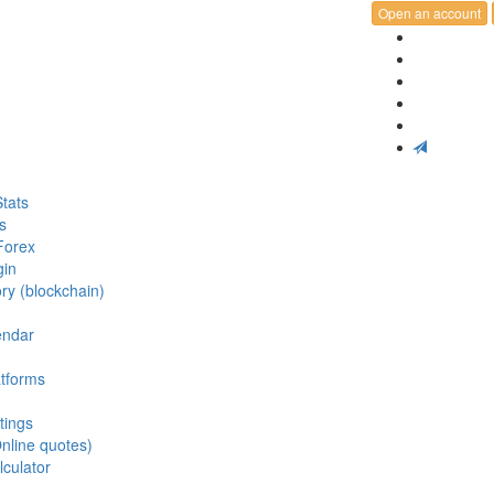
Open an account
tats
s
Forex
gin
ry (blockchain)
endar
atforms
tings
nline quotes)
lculator