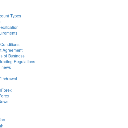
count Types
p
ecification
uirements
Conditions
nt Agreement
s of Business
trading Regulations
e news
Withdrawal
nForex
Forex
News
ian
sh