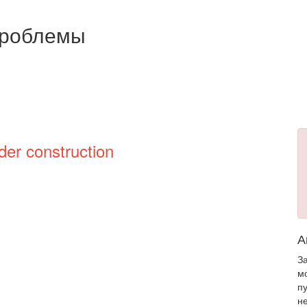
проблемы
der construction
А
З
м
п
н