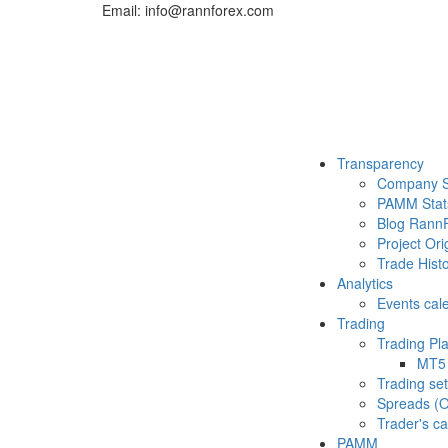
Email: info@rannforex.com
Transparency
Company S
PAMM Stat
Blog Rann
Project Ori
Trade Histo
Analytics
Events cal
Trading
Trading Pl
MT5
Trading set
Spreads (O
Trader's ca
PAMM