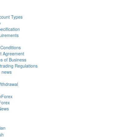
count Types
p
ecification
uirements
Conditions
nt Agreement
s of Business
trading Regulations
e news
Withdrawal
nForex
Forex
News
ian
sh