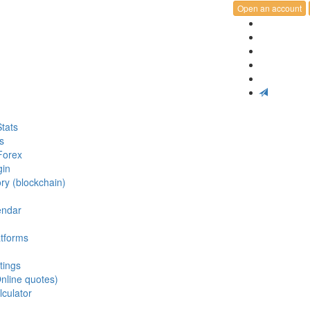
Open an account
tats
s
Forex
gin
ry (blockchain)
endar
atforms
tings
nline quotes)
lculator