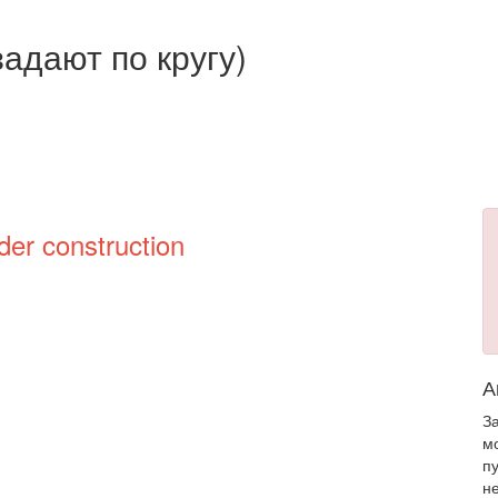
адают по кругу)
der construction
А
З
м
п
н