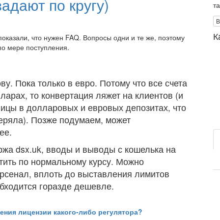
адают по кругу)
т
В
К
оказали, что нужен FAQ. Вопросы одни и те же, поэтому
по мере поступления.
ву. Пока только в евро. Потому что все счета
ларах, то конвертация ляжет на клиентов (и
ницы в долларовых и евровых депозитах, что
теряла). Позже подумаем, может
 ее.
ржа dsx.uk, вводы и выводы с кошелька на
тить по нормальному курсу. Можно
рсенал, вплоть до выставления лимитов
обходится горазде дешевле.
ения лицензии какого-либо регулятора?