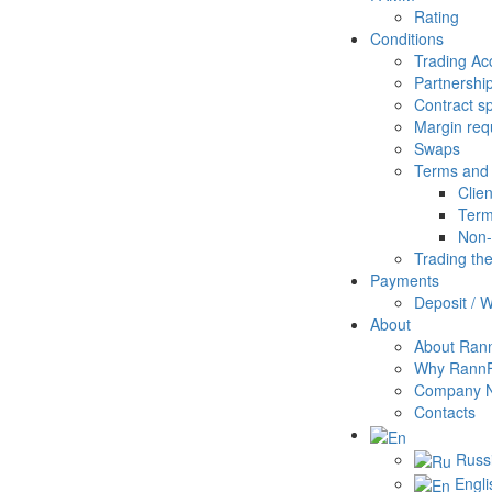
Rating
Conditions
Trading Ac
Partnershi
Contract sp
Margin req
Swaps
Terms and 
Clie
Term
Non-
Trading th
Payments
Deposit / 
About
About Ran
Why Rann
Company 
Contacts
Russ
Engli