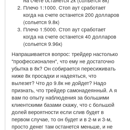
на счете останется 2к (сольется 8к)
Плечо 1:1000. Стоп аут сработает
когда на счете останется 200 долларов
(сольется 9.8к)
Плечо 1:5000. Стоп аут сработает
когда на счете останется 40 долларов
(сольется 9.96к)
Напрашивается вопрос: трейдер настолько
"профессионален", что ему не достаточно
убытка в 8к? Он собирается пересиживать
ниже 8к просадки и надеяться, что
вылезет? Что до 9.8к не дойдет? Надо
признать, что трейдер самонадеянный. А я
вам по опыту наблюдения за большими
клиентскими базами скажу, что с большой
долей вероятности если слив будет в
первом случае, то он будет и в 2-м и 3-м,
просто денег там останется меньше, и не