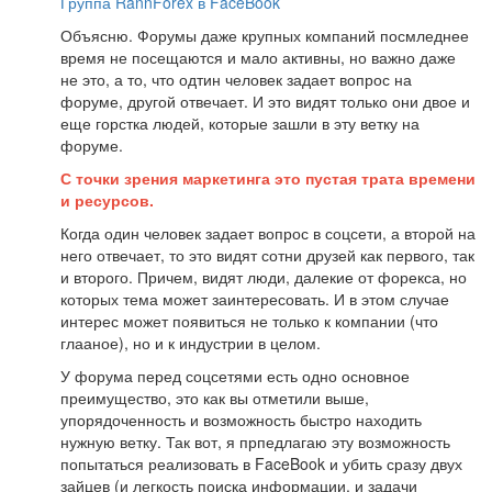
Группа RannForex в FaceBook
Объясню. Форумы даже крупных компаний посмледнее
время не посещаются и мало активны, но важно даже
не это, а то, что одтин человек задает вопрос на
форуме, другой отвечает. И это видят только они двое и
еще горстка людей, которые зашли в эту ветку на
форуме.
С точки зрения маркетинга это пустая трата времени
и ресурсов.
Когда один человек задает вопрос в соцсети, а второй на
него отвечает, то это видят сотни друзей как первого, так
и второго. Причем, видят люди, далекие от форекса, но
которых тема может заинтересовать. И в этом случае
интерес может появиться не только к компании (что
глааное), но и к индустрии в целом.
У форума перед соцсетями есть одно основное
преимущество, это как вы отметили выше,
упорядоченность и возможность быстро находить
нужную ветку. Так вот, я прпедлагаю эту возможность
попытаться реализовать в FaceBook и убить сразу двух
зайцев (и легкость поиска информации, и задачи