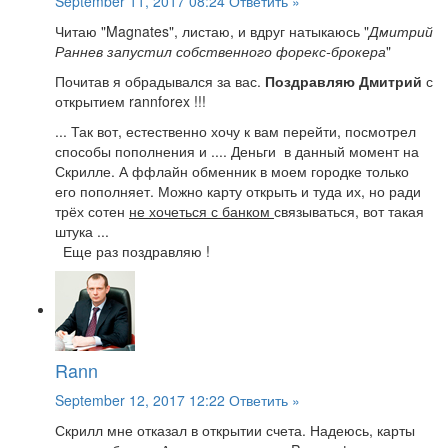
September 11, 2017 08:24
Ответить »
Читаю "Magnates", листаю, и вдруг натыкаюсь "
Дмитрий
Раннев запустил собственного форекс-брокера
"
Почитав я обрадывался за вас.
Поздравляю Дмитрий
с
открытием rannforex !!!
... Так вот, естественно хочу к вам перейти, посмотрел
способы пополнения и .... Деньги в данный момент на
Скрилле. А ффлайн обменник в моем городке только
его пополняет. Можно карту открыть и туда их, но ради
трёх сотен
не хочеться с банком
связываться, вот такая
штука ...
Еще раз поздравляю !
Rann
September 12, 2017 12:22
Ответить »
Скрилл мне отказал в открытии счета. Надеюсь, карты