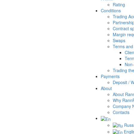
Rating
Conditions
Trading Ac
Partnershi
Contract sp
Margin req
Swaps
Terms and 
Clie
Term
Non-
Trading th
Payments
Deposit / 
About
About Ran
Why Rann
Company 
Contacts
Russ
Engli