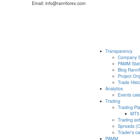
Email: info@rannforex.com
Transparency
Company S
PAMM Stat
Blog Rann
Project Ori
Trade Histo
Analytics
Events cal
Trading
Trading Pl
MT5
Trading set
Spreads (O
Trader's ca
PAMM