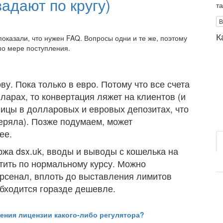
адают по кругу)
т
В
К
оказали, что нужен FAQ. Вопросы одни и те же, поэтому
по мере поступления.
ву. Пока только в евро. Потому что все счета
ларах, то конвертация ляжет на клиентов (и
ницы в долларовых и евровых депозитах, что
теряла). Позже подумаем, может
 ее.
ржа dsx.uk, вводы и выводы с кошелька на
тить по нормальному курсу. Можно
рсенал, вплоть до выставления лимитов
обходится горазде дешевле.
ения лицензии какого-либо регулятора?