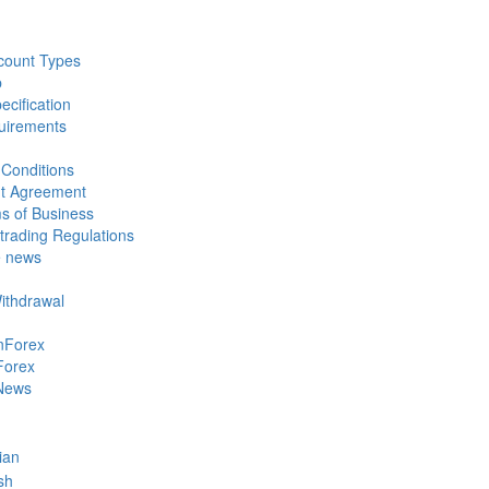
count Types
p
ecification
uirements
Conditions
nt Agreement
s of Business
trading Regulations
e news
Withdrawal
nForex
Forex
News
ian
sh