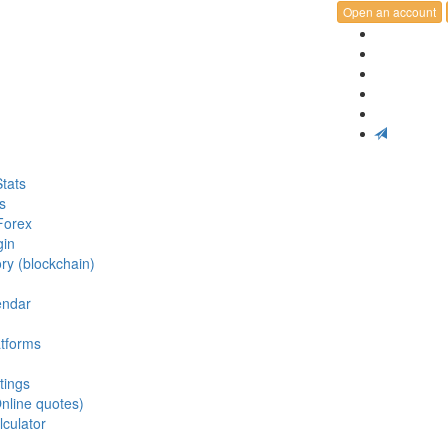
Open an account
tats
s
Forex
gin
ry (blockchain)
endar
atforms
tings
nline quotes)
lculator