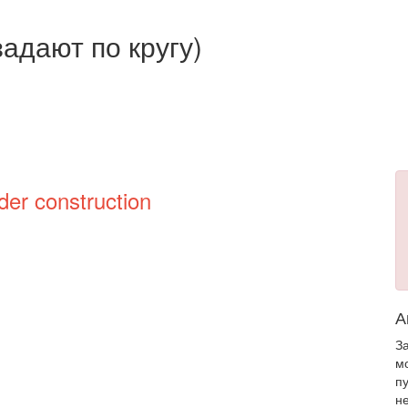
адают по кругу)
der construction
А
З
м
п
н