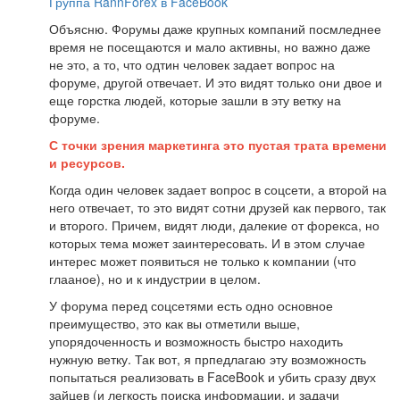
Группа RannForex в FaceBook
Объясню. Форумы даже крупных компаний посмледнее
время не посещаются и мало активны, но важно даже
не это, а то, что одтин человек задает вопрос на
форуме, другой отвечает. И это видят только они двое и
еще горстка людей, которые зашли в эту ветку на
форуме.
С точки зрения маркетинга это пустая трата времени
и ресурсов.
Когда один человек задает вопрос в соцсети, а второй на
него отвечает, то это видят сотни друзей как первого, так
и второго. Причем, видят люди, далекие от форекса, но
которых тема может заинтересовать. И в этом случае
интерес может появиться не только к компании (что
глааное), но и к индустрии в целом.
У форума перед соцсетями есть одно основное
преимущество, это как вы отметили выше,
упорядоченность и возможность быстро находить
нужную ветку. Так вот, я прпедлагаю эту возможность
попытаться реализовать в FaceBook и убить сразу двух
зайцев (и легкость поиска информации, и задачи