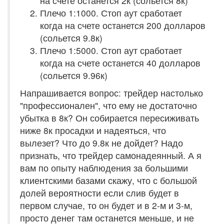
на счете останется 2к (сольется 8к)
Плечо 1:1000. Стоп аут сработает
когда на счете останется 200 долларов
(сольется 9.8к)
Плечо 1:5000. Стоп аут сработает
когда на счете останется 40 долларов
(сольется 9.96к)
Напрашивается вопрос: трейдер настолько
"профессионален", что ему не достаточно
убытка в 8к? Он собирается пересиживать
ниже 8к просадки и надеяться, что
вылезет? Что до 9.8к не дойдет? Надо
признать, что трейдер самонадеянный. А я
вам по опыту наблюдения за большими
клиентскими базами скажу, что с большой
долей вероятности если слив будет в
первом случае, то он будет и в 2-м и 3-м,
просто денег там останется меньше, и не