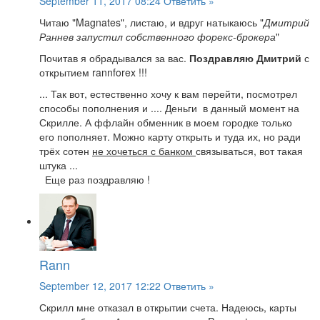
September 11, 2017 08:24
Ответить »
Читаю "Magnates", листаю, и вдруг натыкаюсь "
Дмитрий
Раннев запустил собственного форекс-брокера
"
Почитав я обрадывался за вас.
Поздравляю Дмитрий
с
открытием rannforex !!!
... Так вот, естественно хочу к вам перейти, посмотрел
способы пополнения и .... Деньги в данный момент на
Скрилле. А ффлайн обменник в моем городке только
его пополняет. Можно карту открыть и туда их, но ради
трёх сотен
не хочеться с банком
связываться, вот такая
штука ...
Еще раз поздравляю !
Rann
September 12, 2017 12:22
Ответить »
Скрилл мне отказал в открытии счета. Надеюсь, карты