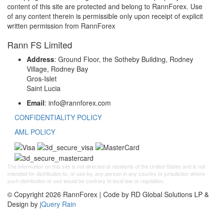
content of this site are protected and belong to RannForex. Use
of any content therein is permissible only upon receipt of explicit
written permission from RannForex
Rann FS Limited
Address
: Ground Floor, the Sotheby Building, Rodney
Village, Rodney Bay
Gros-Islet
Saint Lucia
Email
: info@rannforex.com
CONFIDENTIALITY POLICY
AML POLICY
The information on this site is not directed at residents of the United States and is not
intended for distribution to, or use by, any person in any country or jurisdiction where
such distribution or use would be contrary to local law or regulation.
© Copyright 2026 RannForex | Code by RD Global Solutions LP &
Design by
jQuery Rain