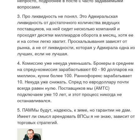
непросто, подробнее в посте c часто задаваемыми
вопросами.
3. Про ликвидность не понял. Это Адмиральская
ликвидность от достаточного количества ведущих
поставщиков, на ней сидит несколько компаний и
проходят десятки миллиардов оборота в месяц, хотя ее
и на сотни легко хватит. Проскальзывания зависят от
рынка, а не от ликвидности, которая у Адмирала одна из
лучших, если не лучшая.
4. Комиссию уже некуда уменьшать. Брокеры в среднем
на спред+комиссия зарабаотывают 60 - 90 долларов на
миллион, кухни более 100. Раннофорекс зарабатывает
10. Некуда уже снижать. Спред по евродоллару почти
всегда равен нулю. Поставщиков мы (АМТС)
подключаем уже 10 лет, и этот процесс никогда не
останавливался.
5. ПАММы будут, надеюсь, к зиме, но гарантии не дам.
Имеет ли смысл арендовать ВПСы я не знаю, зависит от
торговых стратегий.