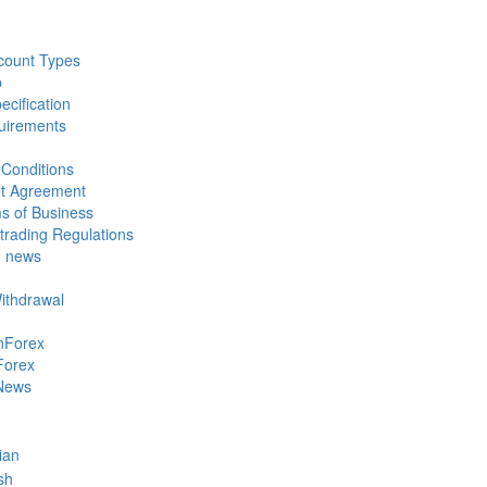
count Types
p
ecification
uirements
Conditions
nt Agreement
s of Business
trading Regulations
e news
Withdrawal
nForex
Forex
News
ian
sh