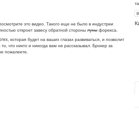
т
В
К
посмотрите это видео. Такого еще не было в индустрии
лностью откроет завесу обратной стороны
луны
форекса.
ex, которая будет на ваших глазах развиваться, и позволит
 то, что никто и никогда вам не рассказывал. Брокер за
 не пожалеете.