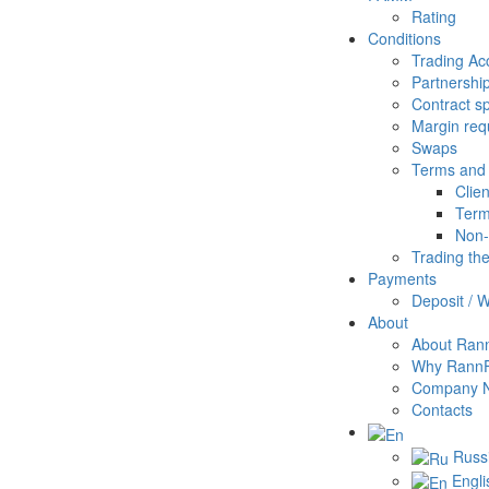
Rating
Conditions
Trading Ac
Partnershi
Contract sp
Margin req
Swaps
Terms and 
Clie
Term
Non-
Trading th
Payments
Deposit / 
About
About Ran
Why Rann
Company 
Contacts
Russ
Engli