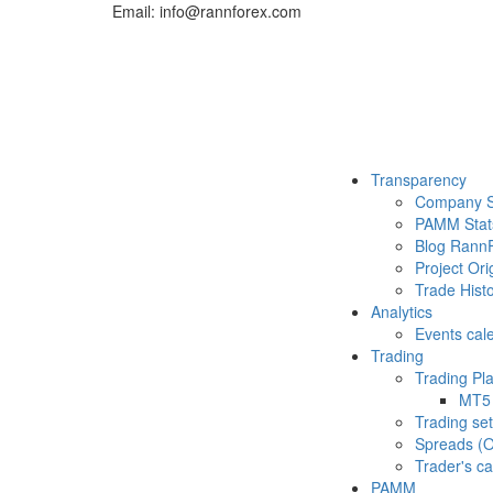
Email: info@rannforex.com
Transparency
Company S
PAMM Stat
Blog Rann
Project Ori
Trade Histo
Analytics
Events cal
Trading
Trading Pl
MT5
Trading set
Spreads (O
Trader's ca
PAMM