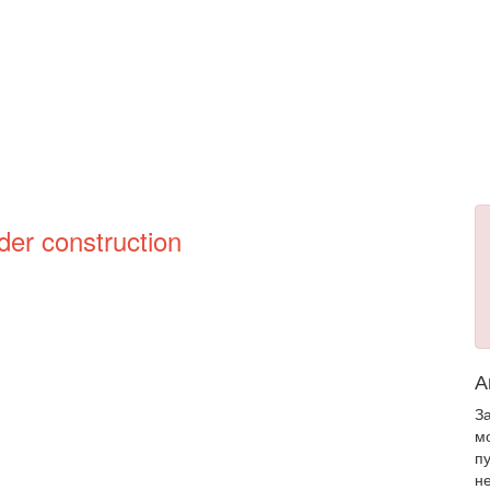
der construction
А
З
м
п
н