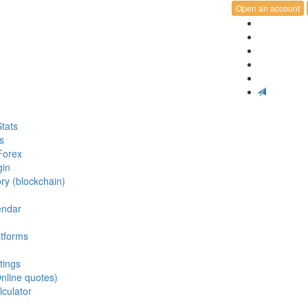
Open an account
tats
s
Forex
gin
ry (blockchain)
endar
atforms
tings
nline quotes)
lculator