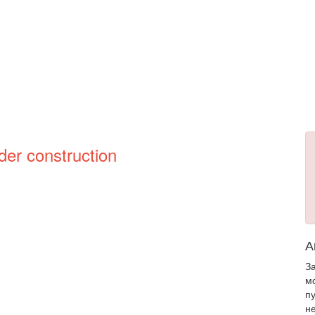
der construction
А
З
м
п
н