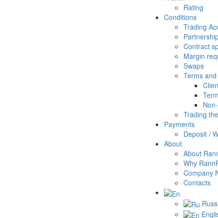
Rating
Conditions
Trading Ac
Partnershi
Contract sp
Margin req
Swaps
Terms and 
Clie
Term
Non-
Trading th
Payments
Deposit / 
About
About Ran
Why Rann
Company 
Contacts
Russ
Engli