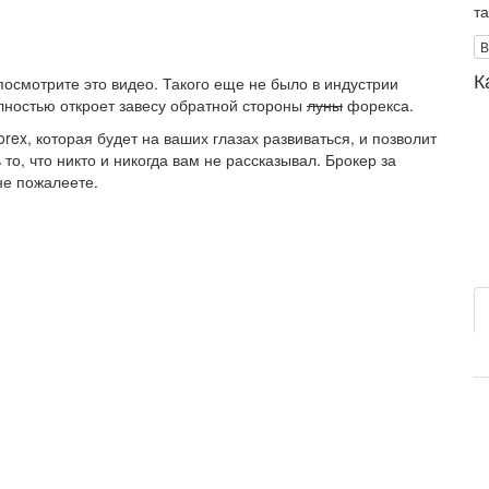
т
В
К
посмотрите это видео. Такого еще не было в индустрии
лностью откроет завесу обратной стороны
луны
форекса.
ex, которая будет на ваших глазах развиваться, и позволит
 то, что никто и никогда вам не рассказывал. Брокер за
 не пожалеете.