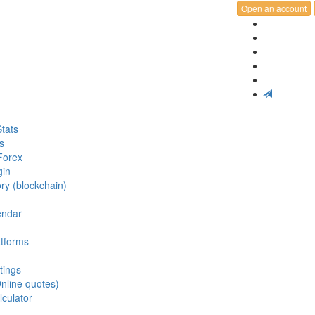
Open an account
tats
s
Forex
gin
ry (blockchain)
endar
atforms
tings
nline quotes)
lculator