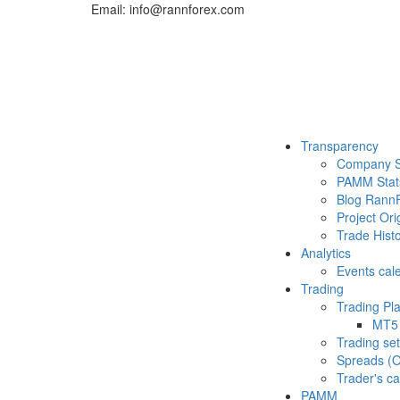
Email: info@rannforex.com
Transparency
Company S
PAMM Stat
Blog Rann
Project Ori
Trade Histo
Analytics
Events cal
Trading
Trading Pl
MT5
Trading set
Spreads (O
Trader's ca
PAMM