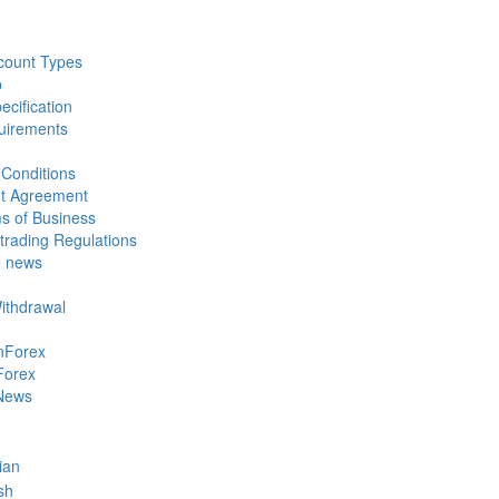
count Types
p
ecification
uirements
Conditions
nt Agreement
s of Business
trading Regulations
e news
Withdrawal
nForex
Forex
News
ian
sh