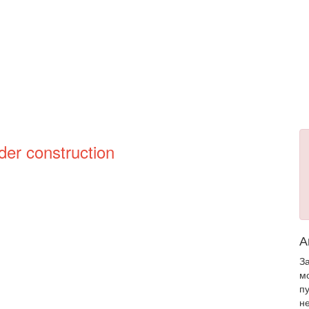
der construction
А
З
м
п
н