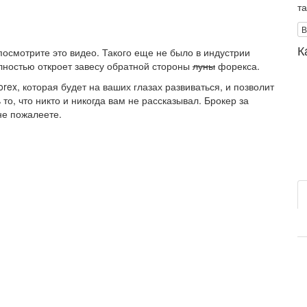
т
В
К
посмотрите это видео. Такого еще не было в индустрии
лностью откроет завесу обратной стороны
луны
форекса.
ex, которая будет на ваших глазах развиваться, и позволит
 то, что никто и никогда вам не рассказывал. Брокер за
 не пожалеете.