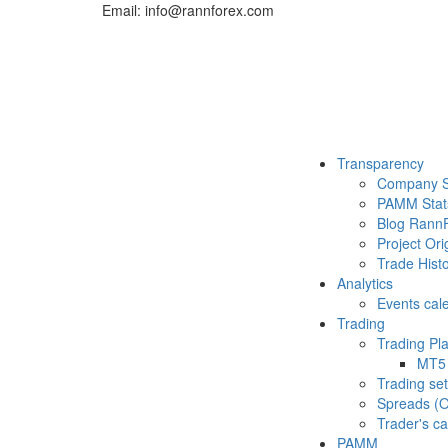
Email: info@rannforex.com
Transparency
Company S
PAMM Stat
Blog Rann
Project Ori
Trade Histo
Analytics
Events cal
Trading
Trading Pl
MT5
Trading set
Spreads (O
Trader's ca
PAMM