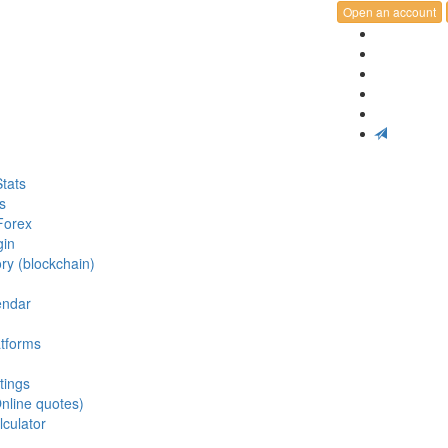
Open an account
tats
s
Forex
gin
ry (blockchain)
endar
atforms
tings
nline quotes)
lculator