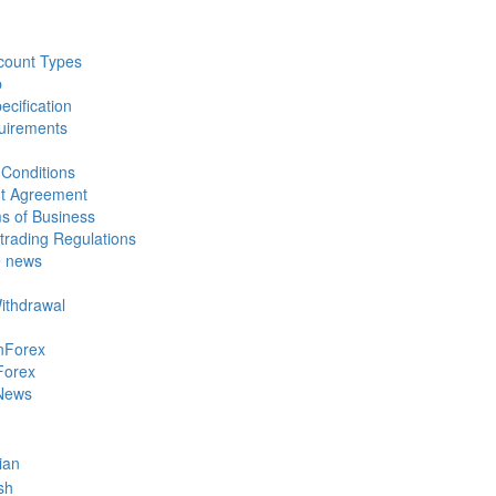
count Types
p
ecification
uirements
Conditions
nt Agreement
s of Business
trading Regulations
e news
Withdrawal
nForex
Forex
News
ian
sh