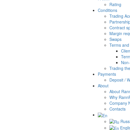
Rating
Conditions
Trading Ac
Partnershi
Contract sp
Margin req
Swaps
Terms and 
Clie
Term
Non-
Trading th
Payments
Deposit / 
About
About Ran
Why Rann
Company 
Contacts
Russ
Engli