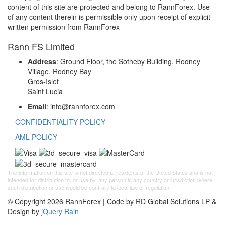
content of this site are protected and belong to RannForex. Use
of any content therein is permissible only upon receipt of explicit
written permission from RannForex
Rann FS Limited
Address
: Ground Floor, the Sotheby Building, Rodney
Village, Rodney Bay
Gros-Islet
Saint Lucia
Email
: info@rannforex.com
CONFIDENTIALITY POLICY
AML POLICY
The information on this site is not directed at residents of the United States and is not
intended for distribution to, or use by, any person in any country or jurisdiction where
such distribution or use would be contrary to local law or regulation.
© Copyright 2026 RannForex | Code by RD Global Solutions LP &
Design by
jQuery Rain