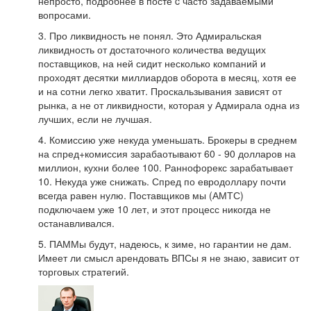
непросто, подробнее в посте c часто задаваемыми
вопросами.
3. Про ликвидность не понял. Это Адмиральская
ликвидность от достаточного количества ведущих
поставщиков, на ней сидит несколько компаний и
проходят десятки миллиардов оборота в месяц, хотя ее
и на сотни легко хватит. Проскальзывания зависят от
рынка, а не от ликвидности, которая у Адмирала одна из
лучших, если не лучшая.
4. Комиссию уже некуда уменьшать. Брокеры в среднем
на спред+комиссия зарабаотывают 60 - 90 долларов на
миллион, кухни более 100. Раннофорекс зарабатывает
10. Некуда уже снижать. Спред по евродоллару почти
всегда равен нулю. Поставщиков мы (АМТС)
подключаем уже 10 лет, и этот процесс никогда не
останавливался.
5. ПАММы будут, надеюсь, к зиме, но гарантии не дам.
Имеет ли смысл арендовать ВПСы я не знаю, зависит от
торговых стратегий.