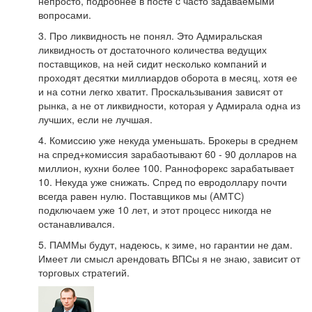
непросто, подробнее в посте c часто задаваемыми
вопросами.
3. Про ликвидность не понял. Это Адмиральская
ликвидность от достаточного количества ведущих
поставщиков, на ней сидит несколько компаний и
проходят десятки миллиардов оборота в месяц, хотя ее
и на сотни легко хватит. Проскальзывания зависят от
рынка, а не от ликвидности, которая у Адмирала одна из
лучших, если не лучшая.
4. Комиссию уже некуда уменьшать. Брокеры в среднем
на спред+комиссия зарабаотывают 60 - 90 долларов на
миллион, кухни более 100. Раннофорекс зарабатывает
10. Некуда уже снижать. Спред по евродоллару почти
всегда равен нулю. Поставщиков мы (АМТС)
подключаем уже 10 лет, и этот процесс никогда не
останавливался.
5. ПАММы будут, надеюсь, к зиме, но гарантии не дам.
Имеет ли смысл арендовать ВПСы я не знаю, зависит от
торговых стратегий.