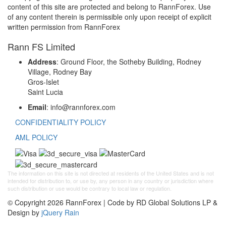
content of this site are protected and belong to RannForex. Use
of any content therein is permissible only upon receipt of explicit
written permission from RannForex
Rann FS Limited
Address
: Ground Floor, the Sotheby Building, Rodney
Village, Rodney Bay
Gros-Islet
Saint Lucia
Email
: info@rannforex.com
CONFIDENTIALITY POLICY
AML POLICY
The information on this site is not directed at residents of the United States and is not
intended for distribution to, or use by, any person in any country or jurisdiction where
such distribution or use would be contrary to local law or regulation.
© Copyright 2026 RannForex | Code by RD Global Solutions LP &
Design by
jQuery Rain