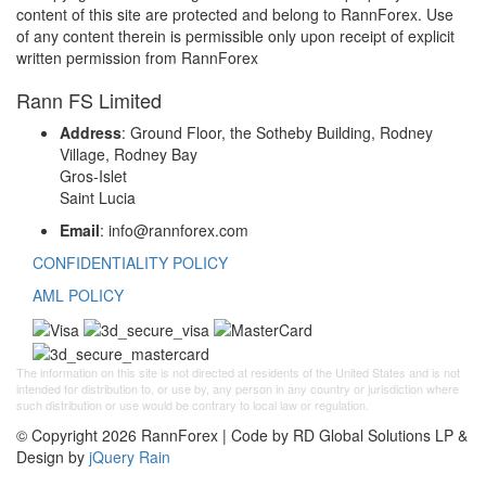
content of this site are protected and belong to RannForex. Use
of any content therein is permissible only upon receipt of explicit
written permission from RannForex
Rann FS Limited
Address
: Ground Floor, the Sotheby Building, Rodney
Village, Rodney Bay
Gros-Islet
Saint Lucia
Email
: info@rannforex.com
CONFIDENTIALITY POLICY
AML POLICY
The information on this site is not directed at residents of the United States and is not
intended for distribution to, or use by, any person in any country or jurisdiction where
such distribution or use would be contrary to local law or regulation.
© Copyright 2026 RannForex | Code by RD Global Solutions LP &
Design by
jQuery Rain