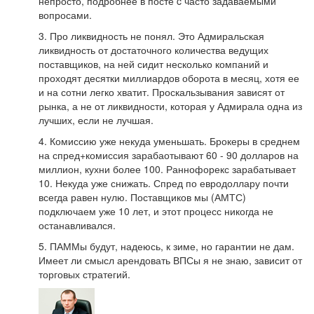
непросто, подробнее в посте c часто задаваемыми
вопросами.
3. Про ликвидность не понял. Это Адмиральская
ликвидность от достаточного количества ведущих
поставщиков, на ней сидит несколько компаний и
проходят десятки миллиардов оборота в месяц, хотя ее
и на сотни легко хватит. Проскальзывания зависят от
рынка, а не от ликвидности, которая у Адмирала одна из
лучших, если не лучшая.
4. Комиссию уже некуда уменьшать. Брокеры в среднем
на спред+комиссия зарабаотывают 60 - 90 долларов на
миллион, кухни более 100. Раннофорекс зарабатывает
10. Некуда уже снижать. Спред по евродоллару почти
всегда равен нулю. Поставщиков мы (АМТС)
подключаем уже 10 лет, и этот процесс никогда не
останавливался.
5. ПАММы будут, надеюсь, к зиме, но гарантии не дам.
Имеет ли смысл арендовать ВПСы я не знаю, зависит от
торговых стратегий.