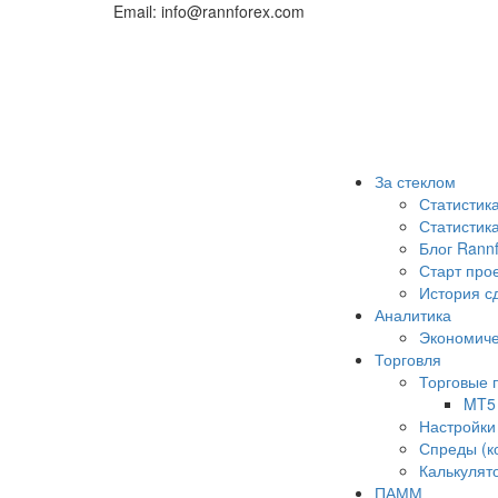
Email: info@rannforex.com
За стеклом
Статистик
Статисти
Блог Rann
Старт про
История с
Аналитика
Экономиче
Торговля
Торговые
MT5
Настройки
Спреды (к
Калькулят
ПАММ