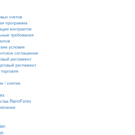
овых счетов
ая программа
ции контрактов
ьные требования
вопов
кие условия
нтское соглашение
овый регламент
рговый регламент
 торговля
е / снятие
ex
ства RannForex
омпании
ian
sh