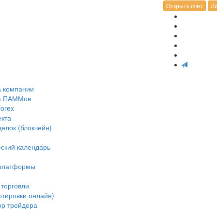
Открыть счет
Ли
а компании
ка ПАММов
forex
екта
делок (блокчейн)
ский календарь
 платформы
 торговли
отировки онлайн)
ор трейдера