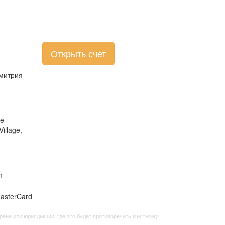
Открыть счет
Дмитрия
he
illage,
m
ане или юрисдикции, где это будет противоречить местному