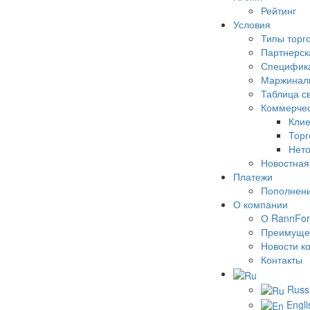
Рейтинг
Условия
Типы торг
Партнерск
Специфика
Маржинал
Таблица с
Коммерчес
Клие
Торг
Нето
Новостная
Платежи
Пополнени
О компании
О RannFor
Преимуще
Новости к
Контакты
Russ
Engli