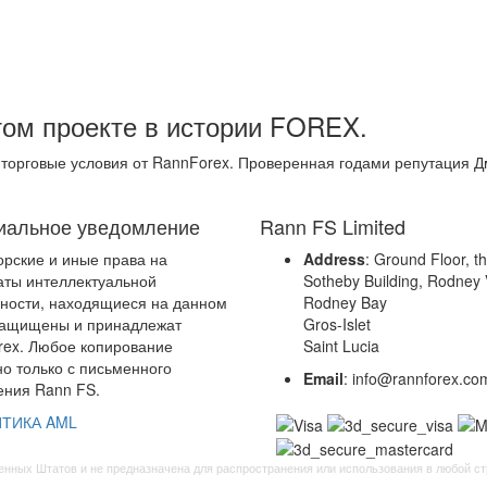
том проекте в истории FOREX.
 торговые условия от RannForex. Проверенная годами репутация 
альное уведомление
Rann FS Limited
орские и иные права на
Address
: Ground Floor, t
аты интеллектуальной
Sotheby Building, Rodney V
ности, находящиеся на данном
Rodney Bay
защищены и принадлежат
Gros-Islet
ex. Любое копирование
Saint Lucia
о только с письменного
Email
: info@rannforex.co
ния Rann FS.
ТИКА AML
нных Штатов и не предназначена для распространения или использования в любой стр