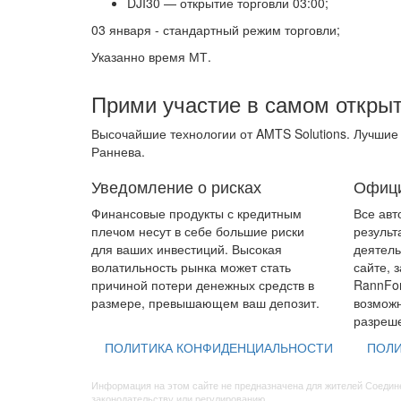
DJI30 — открытие торговли 03:00;
03 января - стандартный режим торговли;
Указанно время МТ.
Прими участие в самом откры
Высочайшие технологии от AMTS Solutions. Лучшие
Раннева.
Уведомление о рисках
Офици
Финансовые продукты с кредитным
Все авт
плечом несут в себе большие риски
результ
для ваших инвестиций. Высокая
деятель
волатильность рынка может стать
сайте, 
причиной потери денежных средств в
RannFor
размере, превышающем ваш депозит.
возможн
разреше
ПОЛИТИКА КОНФИДЕНЦИАЛЬНОСТИ
ПОЛИ
Информация на этом сайте не предназначена для жителей Соедине
законодательству или регулированию.