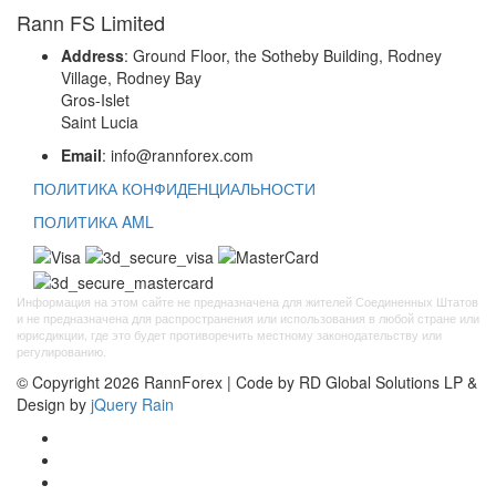
Rann FS Limited
Address
: Ground Floor, the Sotheby Building, Rodney
Village, Rodney Bay
Gros-Islet
Saint Lucia
Email
: info@rannforex.com
ПОЛИТИКА КОНФИДЕНЦИАЛЬНОСТИ
ПОЛИТИКА AML
Информация на этом сайте не предназначена для жителей Соединенных Штатов
и не предназначена для распространения или использования в любой стране или
юрисдикции, где это будет противоречить местному законодательству или
регулированию.
© Copyright 2026 RannForex | Code by RD Global Solutions LP &
Design by
jQuery Rain