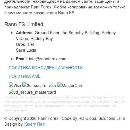
деятельности, находящиеся на данном сайте, защищены и
принадлежат RannForex. Любое копирование возможно только
с письменного разрешения Rann FS.
Rann FS Limited
Address
: Ground Floor, the Sotheby Building, Rodney
Village, Rodney Bay
Gros-Islet
Saint Lucia
Email
: info@rannforex.com
ПОЛИТИКА КОНФИДЕНЦИАЛЬНОСТИ
ПОЛИТИКА AML
Информация на этом сайте не предназначена для жителей Соединенных Штатов
и не предназначена для распространения или использования в любой стране или
юрисдикции, где это будет противоречить местному законодательству или
регулированию.
© Copyright 2026 RannForex | Code by RD Global Solutions LP &
Design by
jQuery Rain