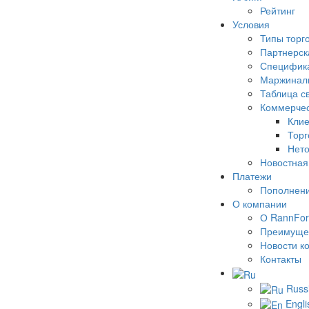
Рейтинг
Условия
Типы торг
Партнерск
Специфика
Маржинал
Таблица с
Коммерчес
Клие
Торг
Нето
Новостная
Платежи
Пополнени
О компании
О RannFor
Преимуще
Новости к
Контакты
Russ
Engli