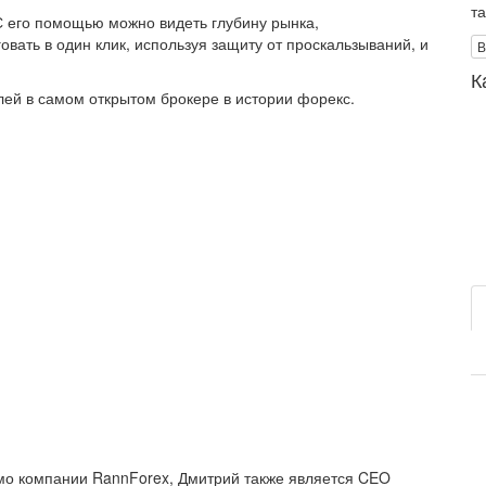
т
С его помощью можно видеть глубину рынка,
ать в один клик, используя защиту от проскальзываний, и
В
К
лей в самом открытом брокере в истории форекс.
имо компании RannForex, Дмитрий также является CEO