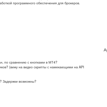
работкой программного обеспечения для брокеров.
А
ан, по сравнению с кнопками в МТ4?
тников? (вижу на видео скрипты с намекающими на API
ей? Задержки возможны?