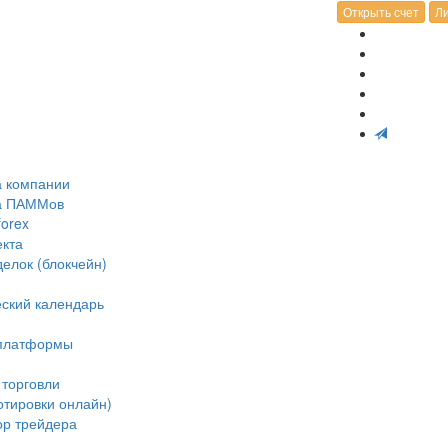
Открыть счет
Ли
а компании
ка ПАММов
forex
екта
делок (блокчейн)
ский календарь
 платформы
 торговли
отировки онлайн)
ор трейдера