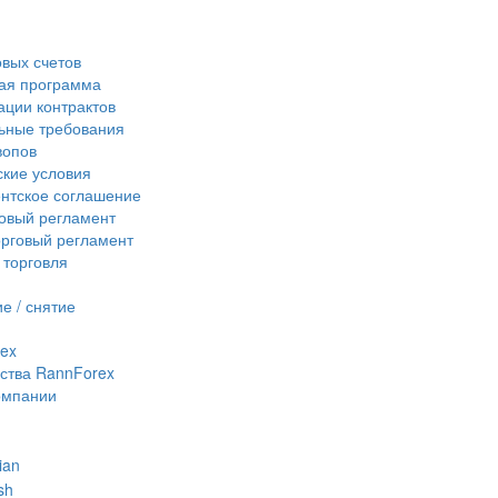
овых счетов
ая программа
ции контрактов
ьные требования
вопов
кие условия
нтское соглашение
овый регламент
рговый регламент
 торговля
е / снятие
ex
ства RannForex
омпании
ian
sh