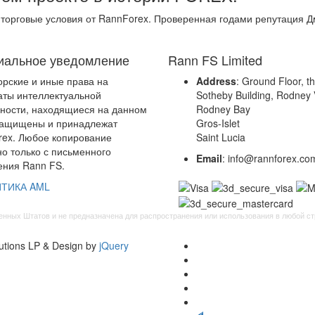
 торговые условия от RannForex. Проверенная годами репутация 
альное уведомление
Rann FS Limited
орские и иные права на
Address
: Ground Floor, t
аты интеллектуальной
Sotheby Building, Rodney V
ности, находящиеся на данном
Rodney Bay
защищены и принадлежат
Gros-Islet
ex. Любое копирование
Saint Lucia
о только с письменного
Email
: info@rannforex.co
ния Rann FS.
ТИКА AML
нных Штатов и не предназначена для распространения или использования в любой стр
utions LP & Design by
jQuery