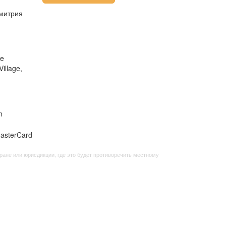
Дмитрия
he
illage,
m
ане или юрисдикции, где это будет противоречить местному