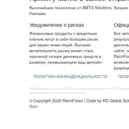
Высочайшие технологии от AMTS Solutions. Лучшие
Раннева.
Уведомление о рисках
Офици
Финансовые продукты с кредитным
Все авт
плечом несут в себе большие риски
результ
для ваших инвестиций. Высокая
деятель
волатильность рынка может стать
сайте, 
причиной потери денежных средств в
RannFor
размере, превышающем ваш депозит.
возможн
разреше
ПОЛИТИКА КОНФИДЕНЦИАЛЬНОСТИ
ПОЛИ
Информация на этом сайте не предназначена для жителей Соедине
законодательству или регулированию.
© Copyright 2026 RannForex | Code by RD Global Sol
Rain