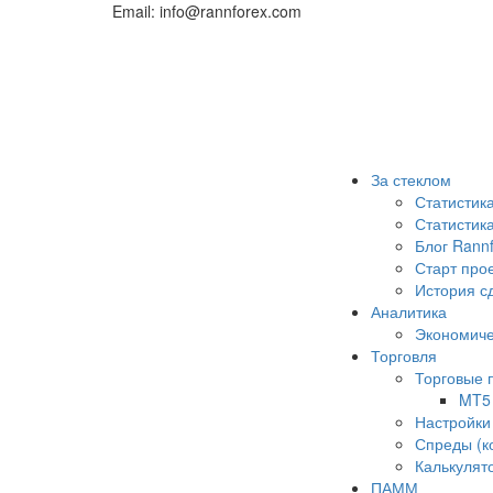
Email: info@rannforex.com
За стеклом
Статистик
Статисти
Блог Rann
Старт про
История с
Аналитика
Экономиче
Торговля
Торговые
MT5
Настройки
Спреды (к
Калькулят
ПАММ