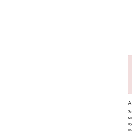
А
З
м
п
н