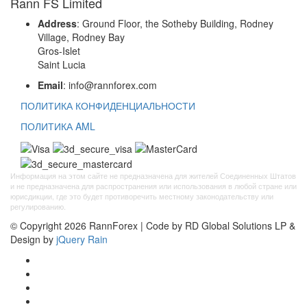
Rann FS Limited
Address
: Ground Floor, the Sotheby Building, Rodney
Village, Rodney Bay
Gros-Islet
Saint Lucia
Email
: info@rannforex.com
ПОЛИТИКА КОНФИДЕНЦИАЛЬНОСТИ
ПОЛИТИКА AML
Информация на этом сайте не предназначена для жителей Соединенных Штатов
и не предназначена для распространения или использования в любой стране или
юрисдикции, где это будет противоречить местному законодательству или
регулированию.
© Copyright 2026 RannForex | Code by RD Global Solutions LP &
Design by
jQuery Rain