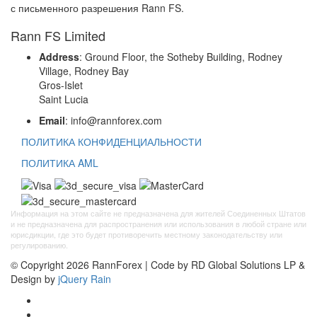
с письменного разрешения Rann FS.
Rann FS Limited
Address
: Ground Floor, the Sotheby Building, Rodney
Village, Rodney Bay
Gros-Islet
Saint Lucia
Email
: info@rannforex.com
ПОЛИТИКА КОНФИДЕНЦИАЛЬНОСТИ
ПОЛИТИКА AML
Информация на этом сайте не предназначена для жителей Соединенных Штатов
и не предназначена для распространения или использования в любой стране или
юрисдикции, где это будет противоречить местному законодательству или
регулированию.
© Copyright 2026 RannForex | Code by RD Global Solutions LP &
Design by
jQuery Rain