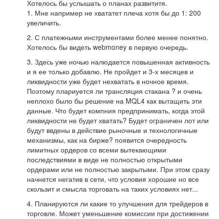
Хотелось бы услышать о планах развититя.
1. Мне например не хвататет плеча хотя бы до 1: 200
увеличить.
2. С платежными инструментами более менее понятно.
Хотелось бы видеть webmoney в первую очередь.
3. Здесь уже ночью налюдается повышенная активность
и я ее только добавлю. Не пройдет и 3-х месяцев и
ликвидности уже будет нехватать в ночное время.
Поэтому плариуется ли трансляция стакана ? и очень
неплохо было бы решение на MQL4 как вытащить эти
данные. Что будет компния предпринимать, когда этой
ликвидности не будет хватать? Будет ограничен лот или
будут ввдены в действие рыночные и технологичные
механизмы, как на бирже? появится очередность
лимитных ордеров со всеми вытекающими
последствиями в виде не полностью открытыми
ордерами или не полностью закрытыми. При этом сразу
начнется негатив в сети, что условия хорошие но все
скользит и смысла торговать на таких условиях нет...
4. Планируются ли какие то улучшения для трейдеров в
торговле. Может уменьшение комиссии при достижении