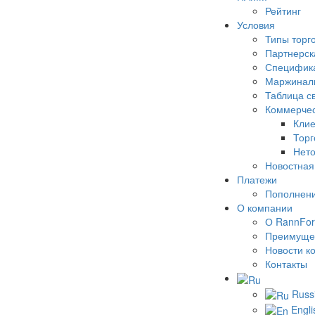
Рейтинг
Условия
Типы торг
Партнерск
Специфика
Маржинал
Таблица с
Коммерчес
Клие
Торг
Нето
Новостная
Платежи
Пополнени
О компании
О RannFor
Преимуще
Новости к
Контакты
Russ
Engli