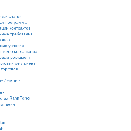
овых счетов
ая программа
ции контрактов
ьные требования
вопов
кие условия
нтское соглашение
овый регламент
рговый регламент
 торговля
е / снятие
ex
ства RannForex
омпании
ian
sh