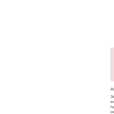
А
З
м
п
н