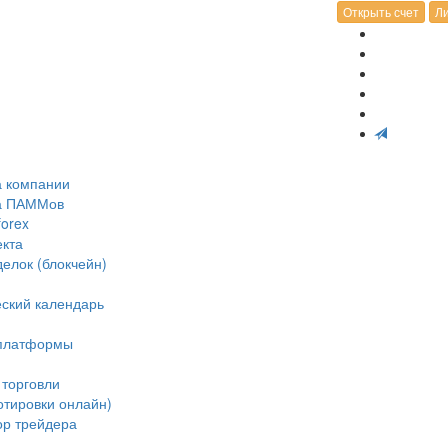
Открыть счет
Ли
а компании
ка ПАММов
forex
екта
делок (блокчейн)
ский календарь
 платформы
 торговли
отировки онлайн)
ор трейдера