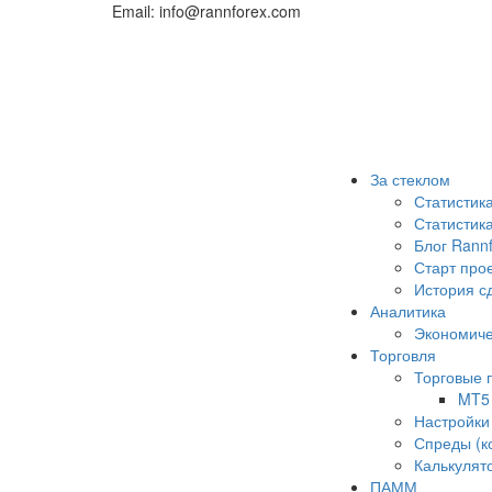
Email: info@rannforex.com
За стеклом
Статистик
Статисти
Блог Rann
Старт про
История с
Аналитика
Экономиче
Торговля
Торговые
MT5
Настройки
Спреды (к
Калькулят
ПАММ