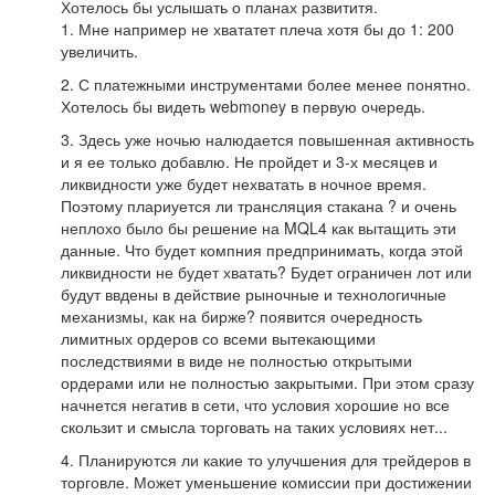
Хотелось бы услышать о планах развититя.
1. Мне например не хвататет плеча хотя бы до 1: 200
увеличить.
2. С платежными инструментами более менее понятно.
Хотелось бы видеть webmoney в первую очередь.
3. Здесь уже ночью налюдается повышенная активность
и я ее только добавлю. Не пройдет и 3-х месяцев и
ликвидности уже будет нехватать в ночное время.
Поэтому плариуется ли трансляция стакана ? и очень
неплохо было бы решение на MQL4 как вытащить эти
данные. Что будет компния предпринимать, когда этой
ликвидности не будет хватать? Будет ограничен лот или
будут ввдены в действие рыночные и технологичные
механизмы, как на бирже? появится очередность
лимитных ордеров со всеми вытекающими
последствиями в виде не полностью открытыми
ордерами или не полностью закрытыми. При этом сразу
начнется негатив в сети, что условия хорошие но все
скользит и смысла торговать на таких условиях нет...
4. Планируются ли какие то улучшения для трейдеров в
торговле. Может уменьшение комиссии при достижении