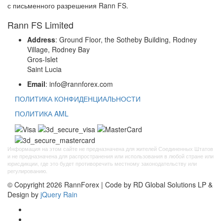
с письменного разрешения Rann FS.
Rann FS Limited
Address
: Ground Floor, the Sotheby Building, Rodney
Village, Rodney Bay
Gros-Islet
Saint Lucia
Email
: info@rannforex.com
ПОЛИТИКА КОНФИДЕНЦИАЛЬНОСТИ
ПОЛИТИКА AML
Информация на этом сайте не предназначена для жителей Соединенных Штатов
и не предназначена для распространения или использования в любой стране или
юрисдикции, где это будет противоречить местному законодательству или
регулированию.
© Copyright 2026 RannForex | Code by RD Global Solutions LP &
Design by
jQuery Rain