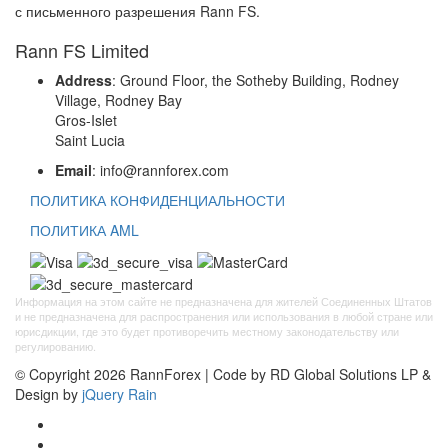
с письменного разрешения Rann FS.
Rann FS Limited
Address
: Ground Floor, the Sotheby Building, Rodney
Village, Rodney Bay
Gros-Islet
Saint Lucia
Email
: info@rannforex.com
ПОЛИТИКА КОНФИДЕНЦИАЛЬНОСТИ
ПОЛИТИКА AML
Информация на этом сайте не предназначена для жителей Соединенных Штатов
и не предназначена для распространения или использования в любой стране или
юрисдикции, где это будет противоречить местному законодательству или
регулированию.
© Copyright 2026 RannForex | Code by RD Global Solutions LP &
Design by
jQuery Rain