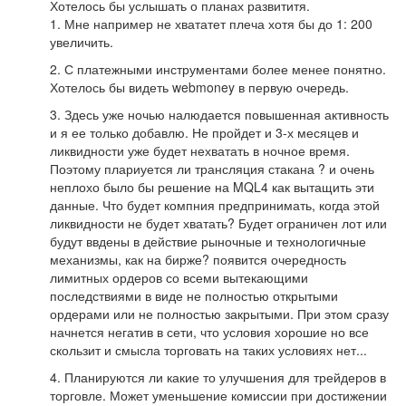
Хотелось бы услышать о планах развититя.
1. Мне например не хвататет плеча хотя бы до 1: 200
увеличить.
2. С платежными инструментами более менее понятно.
Хотелось бы видеть webmoney в первую очередь.
3. Здесь уже ночью налюдается повышенная активность
и я ее только добавлю. Не пройдет и 3-х месяцев и
ликвидности уже будет нехватать в ночное время.
Поэтому плариуется ли трансляция стакана ? и очень
неплохо было бы решение на MQL4 как вытащить эти
данные. Что будет компния предпринимать, когда этой
ликвидности не будет хватать? Будет ограничен лот или
будут ввдены в действие рыночные и технологичные
механизмы, как на бирже? появится очередность
лимитных ордеров со всеми вытекающими
последствиями в виде не полностью открытыми
ордерами или не полностью закрытыми. При этом сразу
начнется негатив в сети, что условия хорошие но все
скользит и смысла торговать на таких условиях нет...
4. Планируются ли какие то улучшения для трейдеров в
торговле. Может уменьшение комиссии при достижении