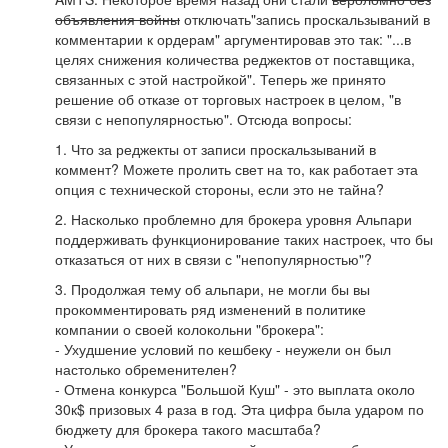
объявления войны
отключать"запись проскальзываний в
комментарии к ордерам" аргументировав это так: "...в
целях снижения количества реджектов от поставщика,
связанных с этой настройкой". Теперь же принято
решение об отказе от торговых настроек в целом, "в
связи с непопулярностью". Отсюда вопросы:
1. Что за реджекты от записи проскальзываний в
коммент? Можете пролить свет на то, как работает эта
опция с технической стороны, если это не тайна?
2. Насколько проблемно для брокера уровня Альпари
поддерживать функционирование таких настроек, что бы
отказаться от них в связи с "непопулярностью"?
3. Продолжая тему об альпари, не могли бы вы
прокомментировать ряд изменений в политике
компании о своей колокольни "брокера":
- Ухудшение условий по кешбеку - неужели он был
настолько обременителен?
- Отмена конкурса "Большой Куш" - это выплата около
30к$ призовых 4 раза в год. Эта цифра была ударом по
бюджету для брокера такого масштаба?