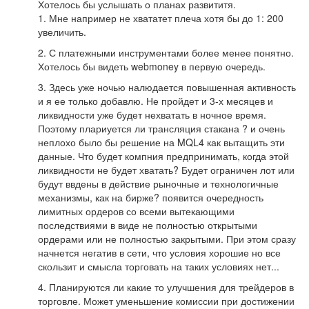
Хотелось бы услышать о планах развититя.
1. Мне например не хвататет плеча хотя бы до 1: 200
увеличить.
2. С платежными инструментами более менее понятно.
Хотелось бы видеть webmoney в первую очередь.
3. Здесь уже ночью налюдается повышенная активность
и я ее только добавлю. Не пройдет и 3-х месяцев и
ликвидности уже будет нехватать в ночное время.
Поэтому плариуется ли трансляция стакана ? и очень
неплохо было бы решение на MQL4 как вытащить эти
данные. Что будет компния предпринимать, когда этой
ликвидности не будет хватать? Будет ограничен лот или
будут ввдены в действие рыночные и технологичные
механизмы, как на бирже? появится очередность
лимитных ордеров со всеми вытекающими
последствиями в виде не полностью открытыми
ордерами или не полностью закрытыми. При этом сразу
начнется негатив в сети, что условия хорошие но все
скользит и смысла торговать на таких условиях нет...
4. Планируются ли какие то улучшения для трейдеров в
торговле. Может уменьшение комиссии при достижении