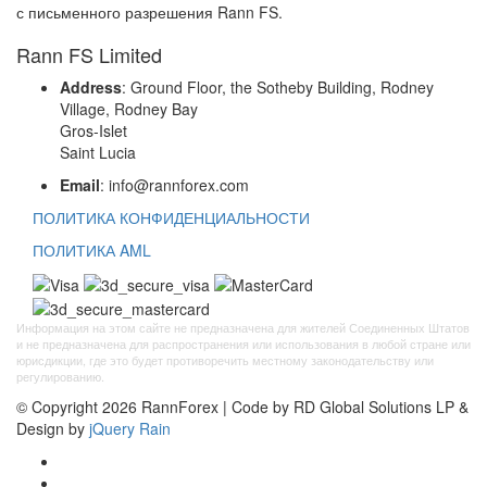
с письменного разрешения Rann FS.
Rann FS Limited
Address
: Ground Floor, the Sotheby Building, Rodney
Village, Rodney Bay
Gros-Islet
Saint Lucia
Email
: info@rannforex.com
ПОЛИТИКА КОНФИДЕНЦИАЛЬНОСТИ
ПОЛИТИКА AML
Информация на этом сайте не предназначена для жителей Соединенных Штатов
и не предназначена для распространения или использования в любой стране или
юрисдикции, где это будет противоречить местному законодательству или
регулированию.
© Copyright 2026 RannForex | Code by RD Global Solutions LP &
Design by
jQuery Rain