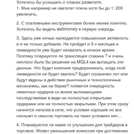
Хотелось бы услышать о планах развититя.
1. Мне например не хвататет плеча хотя бы до 1: 200
увеличить.
2. С платежными инструментами более менее понятно.
Хотелось бы видеть webmoney в первую очередь.
3. Здесь уже ночью налюдается повышенная активность
и я ее только добавлю. Не пройдет и 3-х месяцев и
ликвидности уже будет нехватать в ночное время.
Поэтому плариуется ли трансляция стакана ? и очень
неплохо было бы решение на MQL4 как вытащить эти
данные. Что будет компния предпринимать, когда этой
ликвидности не будет хватать? Будет ограничен лот или
будут ввдены в действие рыночные и технологичные
механизмы, как на бирже? появится очередность
лимитных ордеров со всеми вытекающими
последствиями в виде не полностью открытыми
ордерами или не полностью закрытыми. При этом сразу
начнется негатив в сети, что условия хорошие но все
скользит и смысла торговать на таких условиях нет...
4. Планируются ли какие то улучшения для трейдеров в
торговле. Может уменьшение комиссии при достижении