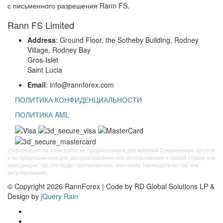
с письменного разрешения Rann FS.
Rann FS Limited
Address
: Ground Floor, the Sotheby Building, Rodney
Village, Rodney Bay
Gros-Islet
Saint Lucia
Email
: info@rannforex.com
ПОЛИТИКА КОНФИДЕНЦИАЛЬНОСТИ
ПОЛИТИКА AML
Информация на этом сайте не предназначена для жителей Соединенных Штатов
и не предназначена для распространения или использования в любой стране или
юрисдикции, где это будет противоречить местному законодательству или
регулированию.
© Copyright 2026 RannForex | Code by RD Global Solutions LP &
Design by
jQuery Rain