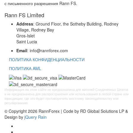
с письменного разрешения Rann FS.
Rann FS Limited
Address
: Ground Floor, the Sotheby Building, Rodney
Village, Rodney Bay
Gros-Islet
Saint Lucia
Email
: info@rannforex.com
ПОЛИТИКА КОНФИДЕНЦИАЛЬНОСТИ
ПОЛИТИКА AML
Информация на этом сайте не предназначена для жителей Соединенных Штатов
и не предназначена для распространения или использования в любой стране или
юрисдикции, где это будет противоречить местному законодательству или
регулированию.
© Copyright 2026 RannForex | Code by RD Global Solutions LP &
Design by
jQuery Rain