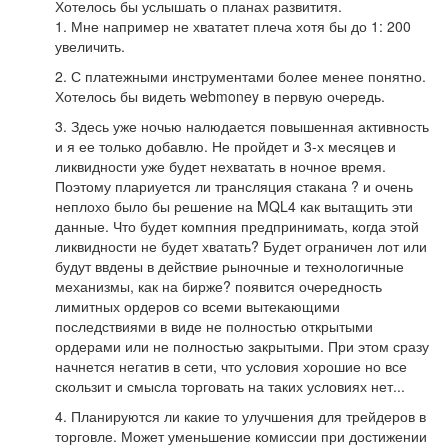
Хотелось бы услышать о планах развититя.
1. Мне например не хвататет плеча хотя бы до 1: 200
увеличить.
2. С платежными инструментами более менее понятно.
Хотелось бы видеть webmoney в первую очередь.
3. Здесь уже ночью налюдается повышенная активность
и я ее только добавлю. Не пройдет и 3-х месяцев и
ликвидности уже будет нехватать в ночное время.
Поэтому плариуется ли трансляция стакана ? и очень
неплохо было бы решение на MQL4 как вытащить эти
данные. Что будет компния предпринимать, когда этой
ликвидности не будет хватать? Будет ограничен лот или
будут ввдены в действие рыночные и технологичные
механизмы, как на бирже? появится очередность
лимитных ордеров со всеми вытекающими
последствиями в виде не полностью открытыми
ордерами или не полностью закрытыми. При этом сразу
начнется негатив в сети, что условия хорошие но все
скользит и смысла торговать на таких условиях нет...
4. Планируются ли какие то улучшения для трейдеров в
торговле. Может уменьшение комиссии при достижении