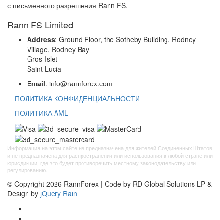
с письменного разрешения Rann FS.
Rann FS Limited
Address
: Ground Floor, the Sotheby Building, Rodney
Village, Rodney Bay
Gros-Islet
Saint Lucia
Email
: info@rannforex.com
ПОЛИТИКА КОНФИДЕНЦИАЛЬНОСТИ
ПОЛИТИКА AML
Информация на этом сайте не предназначена для жителей Соединенных Штатов
и не предназначена для распространения или использования в любой стране или
юрисдикции, где это будет противоречить местному законодательству или
регулированию.
© Copyright 2026 RannForex | Code by RD Global Solutions LP &
Design by
jQuery Rain