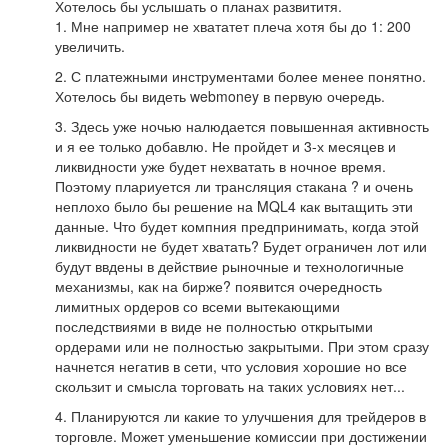
Хотелось бы услышать о планах развититя.
1. Мне например не хвататет плеча хотя бы до 1: 200
увеличить.
2. С платежными инструментами более менее понятно.
Хотелось бы видеть webmoney в первую очередь.
3. Здесь уже ночью налюдается повышенная активность
и я ее только добавлю. Не пройдет и 3-х месяцев и
ликвидности уже будет нехватать в ночное время.
Поэтому плариуется ли трансляция стакана ? и очень
неплохо было бы решение на MQL4 как вытащить эти
данные. Что будет компния предпринимать, когда этой
ликвидности не будет хватать? Будет ограничен лот или
будут ввдены в действие рыночные и технологичные
механизмы, как на бирже? появится очередность
лимитных ордеров со всеми вытекающими
последствиями в виде не полностью открытыми
ордерами или не полностью закрытыми. При этом сразу
начнется негатив в сети, что условия хорошие но все
скользит и смысла торговать на таких условиях нет...
4. Планируются ли какие то улучшения для трейдеров в
торговле. Может уменьшение комиссии при достижении