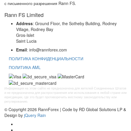
с письменного разрешения Rann FS.
Rann FS Limited
Address
: Ground Floor, the Sotheby Building, Rodney
Village, Rodney Bay
Gros-Islet
Saint Lucia
Email
: info@rannforex.com
ПОЛИТИКА КОНФИДЕНЦИАЛЬНОСТИ
ПОЛИТИКА AML
Информация на этом сайте не предназначена для жителей Соединенных Штатов
и не предназначена для распространения или использования в любой стране или
юрисдикции, где это будет противоречить местному законодательству или
регулированию.
© Copyright 2026 RannForex | Code by RD Global Solutions LP &
Design by
jQuery Rain