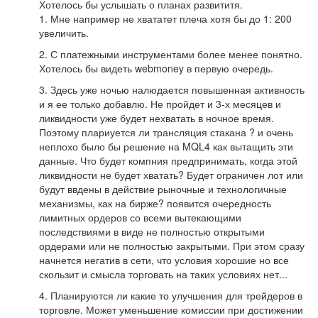
Хотелось бы услышать о планах развититя.
1. Мне например не хвататет плеча хотя бы до 1: 200
увеличить.
2. С платежными инструментами более менее понятно.
Хотелось бы видеть webmoney в первую очередь.
3. Здесь уже ночью налюдается повышенная активность
и я ее только добавлю. Не пройдет и 3-х месяцев и
ликвидности уже будет нехватать в ночное время.
Поэтому плариуется ли трансляция стакана ? и очень
неплохо было бы решение на MQL4 как вытащить эти
данные. Что будет компния предпринимать, когда этой
ликвидности не будет хватать? Будет ограничен лот или
будут ввдены в действие рыночные и технологичные
механизмы, как на бирже? появится очередность
лимитных ордеров со всеми вытекающими
последствиями в виде не полностью открытыми
ордерами или не полностью закрытыми. При этом сразу
начнется негатив в сети, что условия хорошие но все
скользит и смысла торговать на таких условиях нет...
4. Планируются ли какие то улучшения для трейдеров в
торговле. Может уменьшение комиссии при достижении